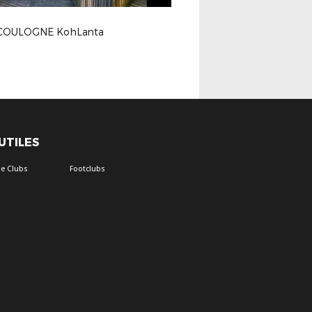
COULOGNE KohLanta
 UTILES
e Clubs
Footclubs