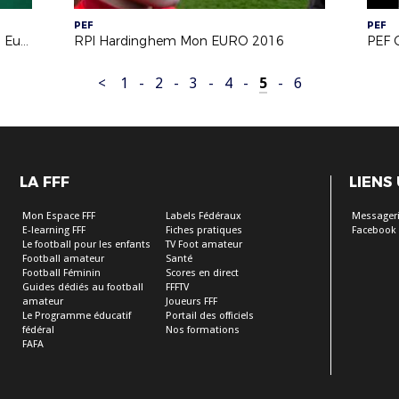
PEF
PEF
Ecole Léon Blum Longuenesse Mon Euro 2016
RPI Hardinghem Mon EURO 2016
PEF 
<
1
-
2
-
3
-
4
-
5
-
6
LA FFF
LIENS
Mon Espace FFF
Labels Fédéraux
Messageri
E-learning FFF
Fiches pratiques
Facebook
Le football pour les enfants
TV Foot amateur
Football amateur
Santé
Football Féminin
Scores en direct
Guides dédiés au football
FFFTV
amateur
Joueurs FFF
Le Programme éducatif
Portail des officiels
fédéral
Nos formations
FAFA