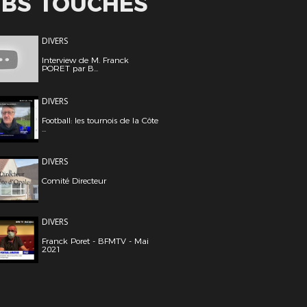
UBS TOUCHÉS
DIVERS
Interview de M. Franck
PORET par B...
DIVERS
Football: les tournois de la Côte
...
DIVERS
Comité Directeur
DIVERS
Franck Poret - BFMTV - Mai
2021