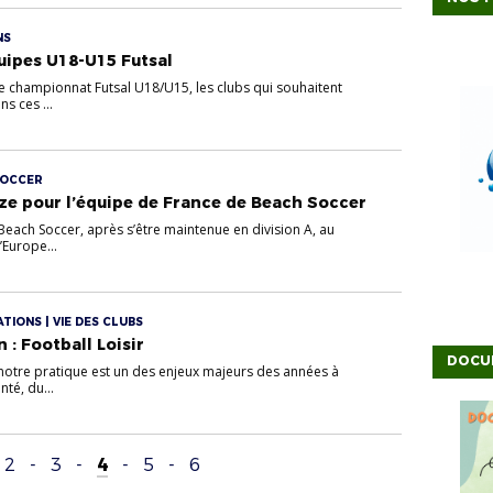
NS
ipes U18-U15 Futsal
e championnat Futsal U18/U15, les clubs qui souhaitent
s ces ...
SOCCER
ze pour l’équipe de France de Beach Soccer
Beach Soccer, après s’être maintenue en division A, au
Europe...
TIONS | VIE DES CLUBS
 : Football Loisir
DOCU
otre pratique est un des enjeux majeurs des années à
nté, du...
2
-
3
-
4
-
5
-
6