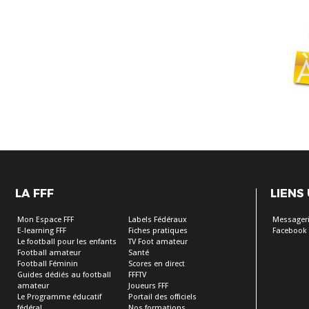
LA FFF
LIENS
Mon Espace FFF
Labels Fédéraux
Messageri
E-learning FFF
Fiches pratiques
Facebook
Le football pour les enfants
TV Foot amateur
Football amateur
Santé
Football Féminin
Scores en direct
Guides dédiés au football
FFFTV
amateur
Joueurs FFF
Le Programme éducatif
Portail des officiels
fédéral
Nos formations