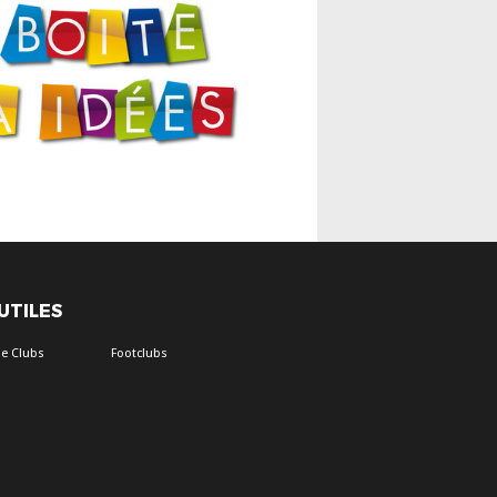
 UTILES
e Clubs
Footclubs