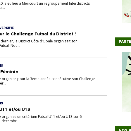
0, a eu lieu à Méricourt un regroupement Interdistricts
a...
VERSIFIE
 le Challenge Futsal du District !
ernier, le District Côte d’Opale organisait son
PARTE
utsal. Nou...
NS
 Féminin
le organise pour la 3ème année consécutive son Challenge
ér...
NS
 U11 et/ou U13
e organise un critérium Futsal U11 et/ou U13 sur 6
i-décembr...
NOS P