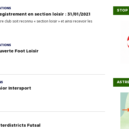
ATIONS
STOP 
egistrement en section loisir : 31/01/2021
 club soit reconnu « section loisir » et ainsi recevoir les
ATIONS
verte Foot Loisir
ASTRE
NS
nior Intersport
erdistricts Futsal