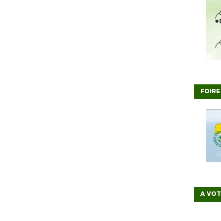
FOIRE
A VO