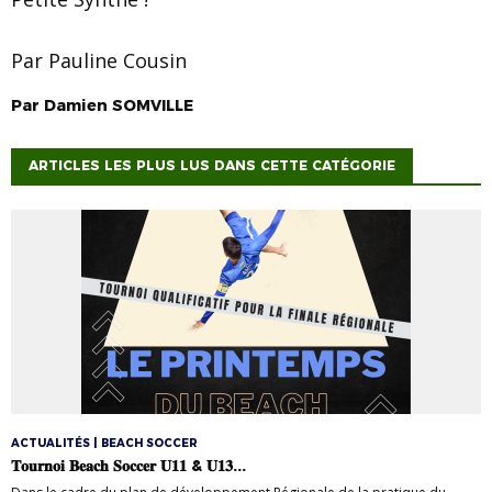
Par Pauline Cousin
Par
Damien
SOMVILLE
ARTICLES LES PLUS LUS DANS CETTE CATÉGORIE
ACTUALITÉS | BEACH SOCCER
𝐓𝐨𝐮𝐫𝐧𝐨𝐢 𝐁𝐞𝐚𝐜𝐡 𝐒𝐨𝐜𝐜𝐞𝐫 𝐔𝟏𝟏 & 𝐔𝟏𝟑...