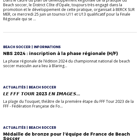
Dans le cadre du plan de développement Régionale de la pratique du
Beach soccer, le District Côte d’Opale, toujours très engagé dans la
promotion et le développement de cette pratique, organisait à BERCK SUR
MER, ce mercredi 25 juin un tournoi U11 et U13 qualificatif pour la Finale
Régionale qui se ...
BEACH SOCCER | INFORMATIONS
NBS 2024 : inscription à la phase régionale (H/F)
La phase régionale de l’édition 2024 du championnat national de beach
soccer masculin aura lieu à Blaring...
ACTUALITÉS | BEACH SOCCER
𝙇𝙀 𝙁𝙁𝙁 𝙏𝙊𝙐𝙍 2023 𝙀𝙉 𝙄𝙈𝘼𝙂𝙀𝙎...
La plage du Touquet, théâtre de la première étape du FFF Tour 2023 de la
FFF - Fédération Française de Fo...
ACTUALITÉS | BEACH SOCCER
Médaille de bronze pour l’équipe de France de Beach
Soccer