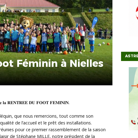
ASTRE
ot Féminin à Nielles
𝐨𝐮𝐥𝐞́𝐞 𝐥𝐚 𝐑𝐄𝐍𝐓𝐑𝐄𝐄 𝐃𝐔 𝐅𝐎𝐎𝐓 𝐅𝐄𝐌𝐈𝐍𝐈𝐍.
 Bléquin, que nous remercions, tout comme son
lité de l’accueil et le prêt des installations.
 réunies pour ce premier rassemblement de la saison
plaisir de Stéphane MILLE, notre président de la