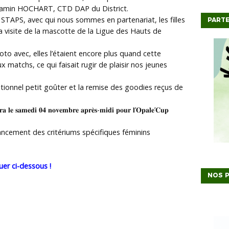
jamin HOCHART, CTD DAP du District.
TAPS, avec qui nous sommes en partenariat, les filles
PARTE
la visite de la mascotte de la Ligue des Hauts de
to avec, elles l’étaient encore plus quand cette
x matchs, ce qui faisait rugir de plaisir nos jeunes
itionnel petit goûter et la remise des goodies reçus de
𝐚 𝐥𝐞 𝐬𝐚𝐦𝐞𝐝𝐢 𝟎𝟒 𝐧𝐨𝐯𝐞𝐦𝐛𝐫𝐞 𝐚𝐩𝐫𝐞̀𝐬-𝐦𝐢𝐝𝐢 𝐩𝐨𝐮𝐫 𝐥’𝐎𝐩𝐚𝐥𝐞’𝐂𝐮𝐩
lancement des critériums spécifiques féminins
uer ci-dessous !
NOS P