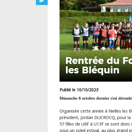
Rentrée du Fo
les Bléquin
Publié le 10/10/2023
𝐃𝐢𝐦𝐚𝐧𝐜𝐡𝐞 𝟖 𝐨𝐜𝐭𝐨𝐛𝐫𝐞 𝐝𝐞𝐫𝐧𝐢𝐞𝐫 𝐬’𝐞𝐬𝐭 𝐝𝐞́
Organisée cette année à Nielles les
président, Jordan DUCROCQ, pour la qua
57 filles de U6F à U13F se sont donc
sous un soleil estival, au plus grand 