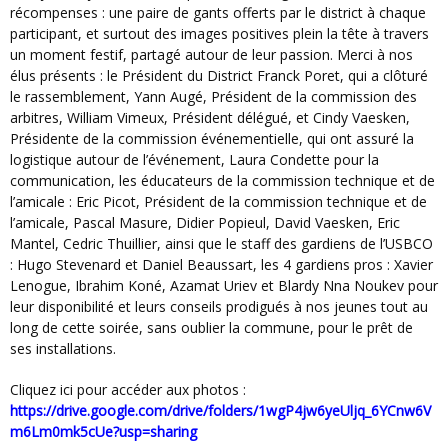
récompenses : une paire de gants offerts par le district à chaque
participant, et surtout des images positives plein la tête à travers
un moment festif, partagé autour de leur passion. Merci à nos
élus présents : le Président du District Franck Poret, qui a clôturé
le rassemblement, Yann Augé, Président de la commission des
arbitres, William Vimeux, Président délégué, et Cindy Vaesken,
Présidente de la commission événementielle, qui ont assuré la
logistique autour de l’événement, Laura Condette pour la
communication, les éducateurs de la commission technique et de
l’amicale : Eric Picot, Président de la commission technique et de
l’amicale, Pascal Masure, Didier Popieul, David Vaesken, Eric
Mantel, Cedric Thuillier, ainsi que le staff des gardiens de l’USBCO
: Hugo Stevenard et Daniel Beaussart, les 4 gardiens pros : Xavier
Lenogue, Ibrahim Koné, Azamat Uriev et Blardy Nna Noukev pour
leur disponibilité et leurs conseils prodigués à nos jeunes tout au
long de cette soirée, sans oublier la commune, pour le prêt de
ses installations.
Cliquez ici pour accéder aux photos :
https://drive.google.com/drive/folders/1wgP4jw6yeUljq_6YCnw6V
m6Lm0mk5cUe?usp=sharing