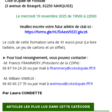
Côte d’Opale de Football
(3 avenue de Beaupré, 62250 MARQUISE)
Le mercredi 19 novembre 2025 de 19h00 à 22h00
Veuillez inscrire votre futur arbitre de club ici :
https://forms.gle/HLfDAexV5EZCgAcz6
Le coût de cette formation sera de 41 euros pour (Le livre
l’arbitre, un jeu de cartons et un sifflet).
➤ Pour tout renseignement, vous pouvez contacter :
-M. Francis FRAMMERY
(Président de la CDPA)
:
06 87 54 24 20 ou par mail à
fframmery@cotedopale.fff.fr
-M. William VIMEUX :
06 60 60 27 70 ou par mail à
wvimeux@cotedopale.fff.f
r
Par
Laura
CONDETTE
ARTICLES LES PLUS LUS DANS CETTE CATÉGORIE