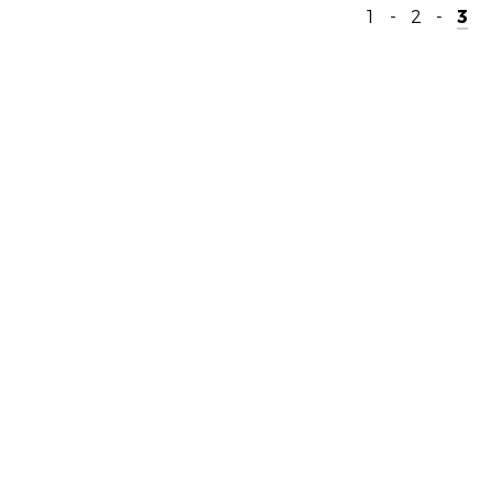
1
-
2
-
3