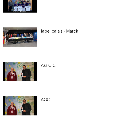
label calais - Marck
Ass G C
AGC